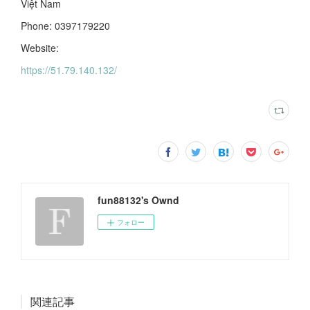
Việt Nam
Phone: 0397179220
Website:
https://51.79.140.132/
fun88132's Ownd
フォロー
関連記事